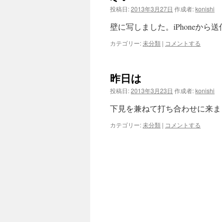
投稿日:
2013年3月27日
作成者:
konishi
壁に写しました。iPhoneから送
カテゴリー:
未分類
|
コメントする
昨日は
投稿日:
2013年3月23日
作成者:
konishi
下見を兼ねて打ち合わせに来まし
カテゴリー:
未分類
|
コメントする