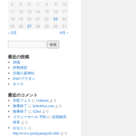
4
5
6
7
8
9
10
11
12
13
14
15
16
17
18
19
20
21
22
23
24
25
26
27
28
29
30
31
« 2月
4月 »
最近の投稿
赤福
伊勢神宮
京都八坂神社
DM3プラダン
オペラ
最近のコメント
氷彫フェス
に
Gabriela
より
無事終了
に
hello88oo.com
より
無事終了
に
E2bet
より
コラニーホール 予約
に
在线购买
伟哥
より
おなじく
に
http://www.quickgamegold.club/
より