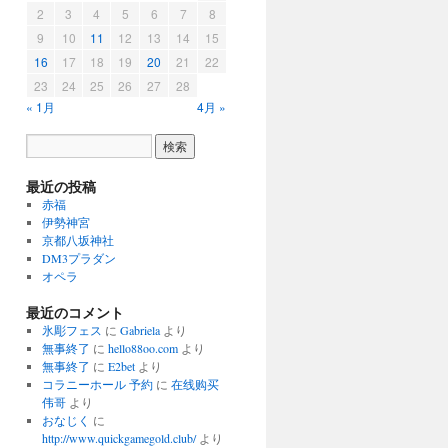
2
3
4
5
6
7
8
9
10
11
12
13
14
15
16
17
18
19
20
21
22
23
24
25
26
27
28
« 1月
4月 »
最近の投稿
赤福
伊勢神宮
京都八坂神社
DM3プラダン
オペラ
最近のコメント
氷彫フェス
に
Gabriela
より
無事終了
に
hello88oo.com
より
無事終了
に
E2bet
より
コラニーホール 予約
に
在线购买
伟哥
より
おなじく
に
http://www.quickgamegold.club/
より