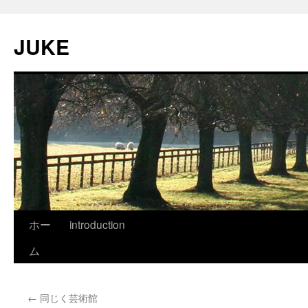
JUKE
ホー
introduction
ム
←
同じく芸術館